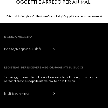
OGGETTI E ARREDO PER ANIMALI
Décor & Lifestyle
Collezione Gucci Pet
Oggetti e arredo per animali
Footer
RICERCA NEGOZIO
Paese/Regione, Città
REGISTRATI PER RICEVERE AGGIORNAMENTI SU GUCCI
Ricevi aggiornamenti esclusivi sul lancio della collezione, comunicazioni
personalizzate e scopri le ultime novità della Maison.
Indirizzo e-mail