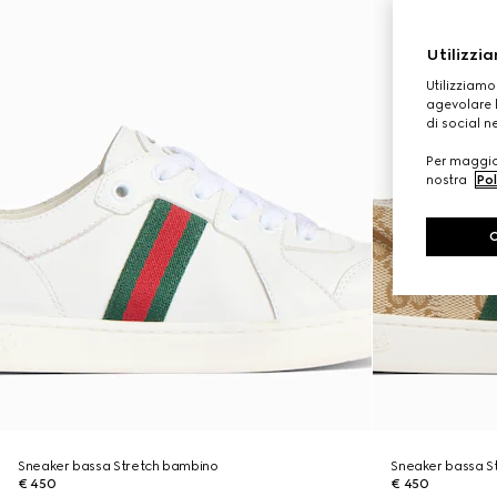
Utilizzia
Utilizziamo
agevolare l
di social n
Per maggior
nostra
Pol
Sneaker bassa Stretch bambino
Sneaker bassa S
€ 450
€ 450