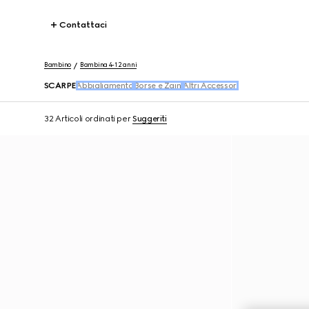
Contattaci
Bambino
Bambina 4-12 anni
SCARPE
Abbigliamento
Borse e Zaini
Altri Accessori
32 Articoli
ordinati per
Suggeriti