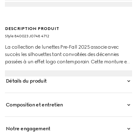
DESCRIPTION PRODUIT
Style ‎840023 J0748 4712
La collection de lunettes Pre-Fall 2025 associe avec
succès les silhouettes tant convoitées des décennies
passées à un effet logo contemporain. Cette monture en
acétate bleu opale est ornée d’un détail GG enlacés et
d’un logo Gucci gravé.
Détails du produit
Composition et entretien
Notre engagement