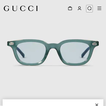
1
/
5