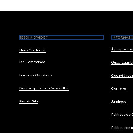
Footer
BESOIN D'AIDE ?
INFORMATIO
À propos de 
Nous Contacter
Ma Commande
Gucci Equili
Foire aux Questions
Code éthiqu
Désinscription à la Newsletter
Carrières
Plan du Site
Juridique
Politique de 
Politique en 