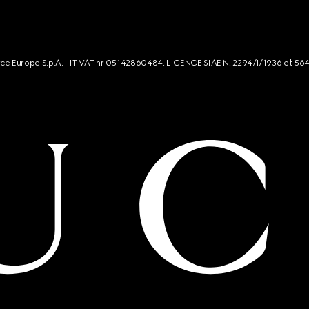
rce Europe S.p.A. - IT VAT nr 05142860484. LICENCE SIAE N. 2294/I/1936 et 56