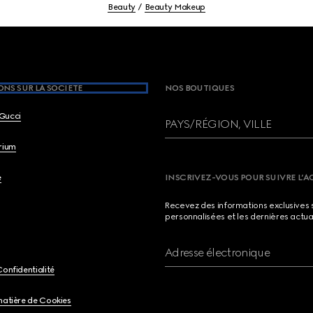
Beauty
Beauty Makeup
NS SUR LA SOCIETE
NOS BOUTIQUES
Gucci
PAYS/RÉGION, VILLE
brium
e
INSCRIVEZ-VOUS POUR SUIVRE L’A
Recevez des informations exclusives 
personnalisées et les dernières actua
Adresse électronique
Confidentialité
matière de Cookies