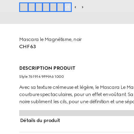
+
5
Mascara le Magnétisme, noir
CHF 63
DESCRIPTION PRODUIT
Style ‎761914 9PMA6 1000
Avec sa texture crémeuse et légère, le Mascara Le M
courbure spectaculaires, pour un effet envoûtant. Sa 
noire subliment les cils, pour une définition et une 
élégant tube noir et doté d’une baguette dorée, ce 
véritable objet de désir.
Détails du produit