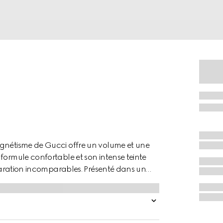
agnétisme de Gucci offre un volume et une
formule confortable et son intense teinte
séparation incomparables. Présenté dans un
mascara orné du logo Gucci doré est un