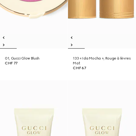
01, Gucci Glow Blush
133 « Ida Mocha », Rouge à lèvres
CHF 77
Mat
CHF 67