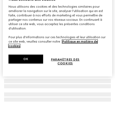
Éclat De Beauté Effet Lumière gel gloss pour le visage
Nous utilisons des cookies et des technologies similaires pour
améliorer la navigation sur le site, analyser l'utilisation qui en est
CHF 40
faite, contribuer à nos efforts de marketing et vous permettre de
partager nos contenus sur vos réseaux sociaux. En continuant à
utiliser ce site web, vous acceptez les présentes conditions
d'utilisation.
Pour plus d'informations sur ces technologies et leur utilisation sur
ce site web, veuillez consulter notre
Politique en matière de
cookies
.
OK
PARAMÈTRES DES
COOKIES