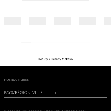
Beauty
Beauty Makeup
Footer
NOS BOUTIQUES
PAYS/RÉGION, VILLE