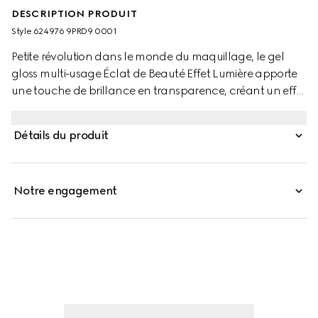
DESCRIPTION PRODUIT
Style ‎624976 9PRD9 0001
Petite révolution dans le monde du maquillage, le gel
gloss multi-usage Éclat de Beauté Effet Lumière apporte
une touche de brillance en transparence, créant un effet
glowy. Produit de maquillage innovant, ce gloss pour les
yeux, les lèvres et les joues est disponible dans une
Détails du produit
nuance universelle pour jouer sur les volumes. Formulé
avec une texture gel, il peut être porté seul pour souligner
les traits du visage ou sur le maquillage pour un effet
Notre engagement
lumineux et mouillé réfléchissant la lumière.