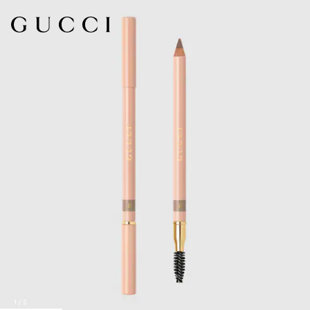
1
/
5