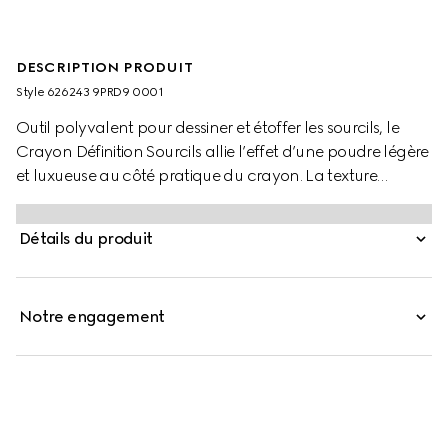
DESCRIPTION PRODUIT
Style ‎626243 9PRD9 0001
Outil polyvalent pour dessiner et étoffer les sourcils, le
Crayon Définition Sourcils allie l’effet d’une poudre légère
et luxueuse au côté pratique du crayon. La texture
innovante offre une couleur mate et longue tenue avec
un fini sur mesure dont l’intensité varie au fil des passages.
Détails du produit
Vous pouvez ainsi étoffer et dessiner vos sourcils avec une
précision absolue. La formule, qui se fond parfaitement
dans les sourcils, crée une ligne parfaitement définie. Le
Notre engagement
crayon a une extrémité brosse pour discipliner les sourcils
et fondre la couleur pour un résultat parfait.