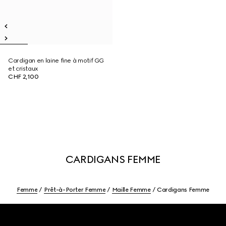
Cardigan en laine fine à motif GG
et cristaux
CHF 2,100
CARDIGANS FEMME
Femme
Prêt-à-Porter Femme
Maille Femme
Cardigans Femme
Footer