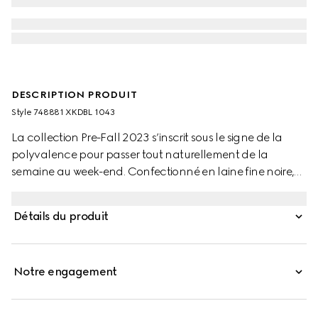
DESCRIPTION PRODUIT
Style ‎748881 XKDBL 1043
La collection Pre-Fall 2023 s’inscrit sous le signe de la
polyvalence pour passer tout naturellement de la
semaine au week-end. Confectionné en laine fine noire,
ce superbe cardigan doux est orné de cristaux GG
brodés. Ses manches montées bas lui apportent une
Détails du produit
touche décontractée pour une pièce ludique à associer
selon ses envies.
Notre engagement