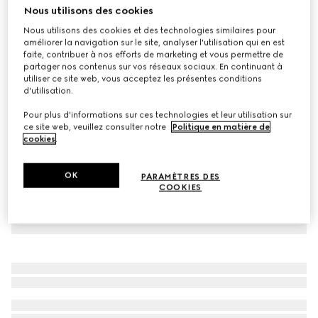
Nous utilisons des cookies
Cardigan en laine fine à motif GG et cristaux
Nous utilisons des cookies et des technologies similaires pour
CHF 2,100
améliorer la navigation sur le site, analyser l'utilisation qui en est
Déclinaisons
noir
faite, contribuer à nos efforts de marketing et vous permettre de
partager nos contenus sur vos réseaux sociaux. En continuant à
utiliser ce site web, vous acceptez les présentes conditions
d'utilisation.
Pour plus d'informations sur ces technologies et leur utilisation sur
ce site web, veuillez consulter notre
Politique en matière de
cookies
.
OK
PARAMÈTRES DES
COOKIES