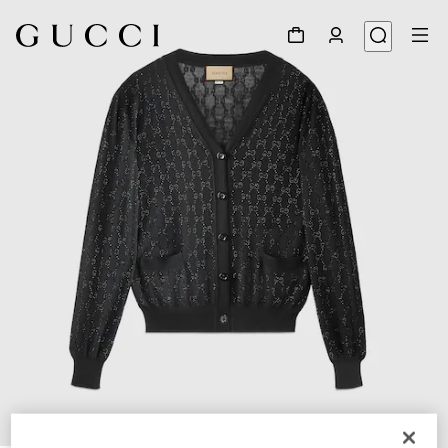
1
/
9