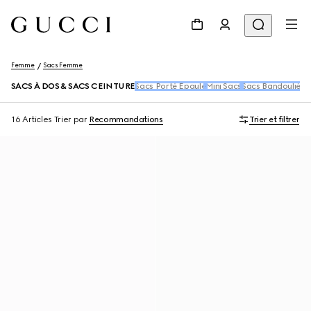
Femme
Sacs Femme
SACS À DOS & SACS CEINTURE
Sacs Porté Épaule
Mini Sacs
Sacs Bandoulière
16 Articles
Trier par
Recommandations
Trier et filtrer