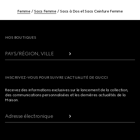
Femme
Sacs Femme
Sacs à Dos et Sacs Ceinture Femme
Footer
NOS BOUTIQUES
PAYS/RÉGION, VILLE
INSCRIVEZ-VOUS POUR SUIVRE L’ACTUALITÉ DE GUCCI
Recevez des informations exclusives sur le lancement de la collection,
des communications personnalisées et les dernières actualités de la
Maison.
Adresse électronique