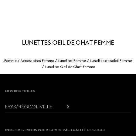
LUNETTES OEIL DE CHAT FEMME
Femme
Accessoires Femme
Lunettes Femme
Lunettes de soleil Femme
Lunettes Oeil de Chat Femme
Footer
NOS BOUTIQUES
PAYS/RÉGION, VILLE
INSCRIVEZ-VOUS POUR SUIVRE L’ACTUALITÉ DE GUCCI