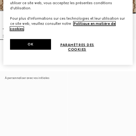
utiliser ce site web, vous acceptez les présentes conditions
d'utilisation.
Pour plus d'informations sur ces technologies et leur utilisation sur
ce site web, veuillez consulter notre
Politique en matière de
cookies
.
OK
PARAMÈTRES DES
Sac Gucci Vanity mini format
Sac à main Gucci Vanity moyen
COOKIES
CHF 950
format
CHF 1,440
À personnaliser avec vos initiales