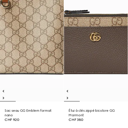
Sac seau GG Emblem format
Étui à clés zippé bicolore GG
nano
Marmont
CHF 920
CHF 380