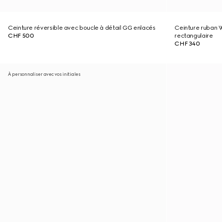
Ceinture réversible avec boucle à détail GG enlacés
Ceinture ruban 
CHF 500
rectangulaire
CHF 340
À personnaliser avec vos initiales