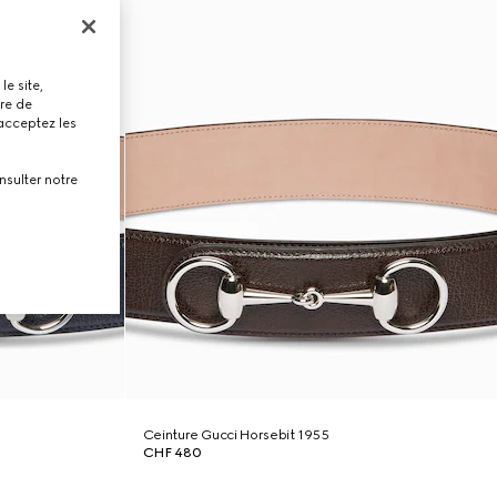
le site,
tre de
 acceptez les
nsulter notre
Ceinture Gucci Horsebit 1955
CHF 480