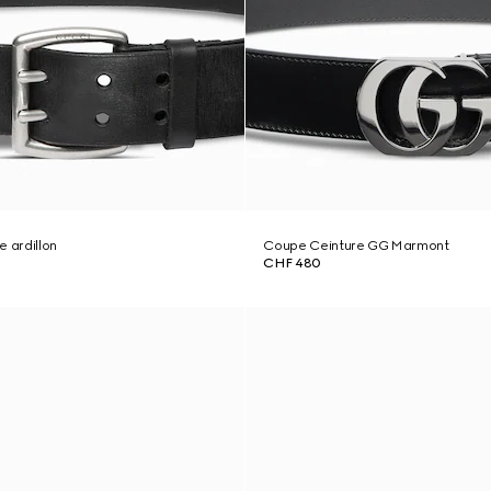
e ardillon
Coupe Ceinture GG Marmont
CHF 480