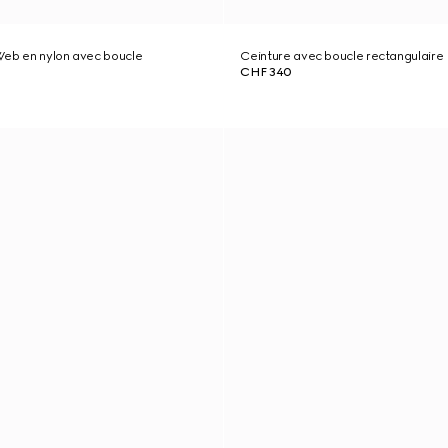
Web en nylon avec boucle
Ceinture avec boucle rectangulaire
CHF 340