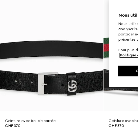
Nous util
Nous utilis
analyser l'
partager no
présentes c
Pour plus d
Politique
Ceinture avec boucle carrée
Ceinture avec b
CHF 370
CHF 370