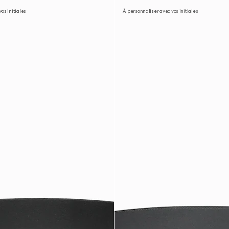
os initiales
À personnaliser avec vos initiales