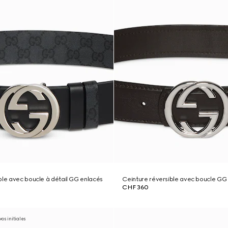
ble avec boucle à détail GG enlacés
Ceinture réversible avec boucle GG
CHF 360
os initiales