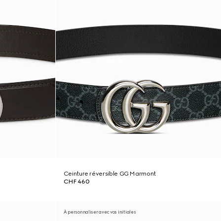
Ceinture réversible GG Marmont
CHF 460
À personnaliser avec vos initiales