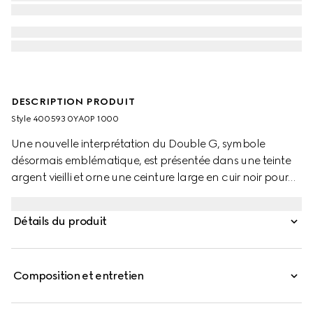
DESCRIPTION PRODUIT
Style ‎400593 0YA0P 1000
Une nouvelle interprétation du Double G, symbole
désormais emblématique, est présentée dans une teinte
argent vieilli et orne une ceinture large en cuir noir pour
femme. Cet accessoire met en valeur le thème de la
collection Epilogue d’une mode intemporelle.
Détails du produit
Composition et entretien