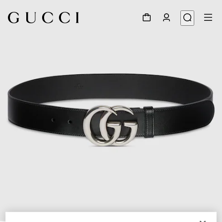
1
/
4