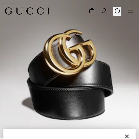
1
/
5