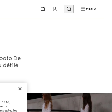
MENU
abato De
 défilé
le site,
tre de
 acceptez les