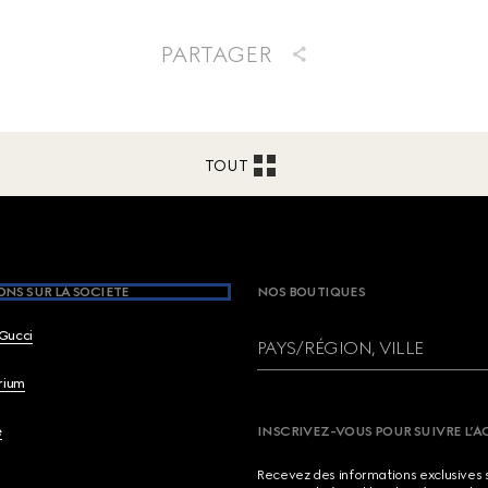
PARTAGER
TOUT
NS SUR LA SOCIETE
NOS BOUTIQUES
Gucci
PAYS/RÉGION, VILLE
brium
e
INSCRIVEZ-VOUS POUR SUIVRE L’A
Recevez des informations exclusives 