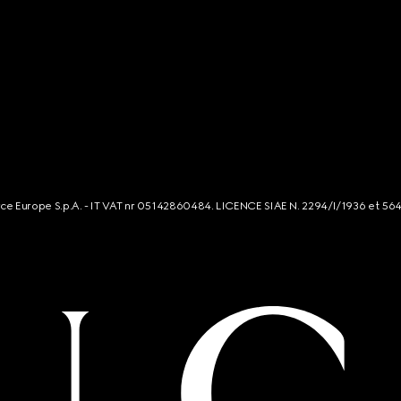
rce Europe S.p.A. - IT VAT nr 05142860484. LICENCE SIAE N. 2294/I/1936 et 56