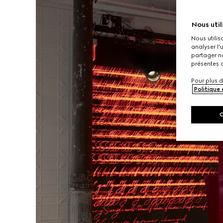
Nous util
Nous utilis
analyser l'
partager no
présentes c
Pour plus d
Politique