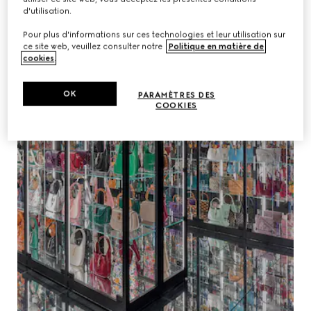
d'utilisation.
Pour plus d'informations sur ces technologies et leur utilisation sur
ce site web, veuillez consulter notre
Politique en matière de
cookies
.
OK
PARAMÈTRES DES
COOKIES