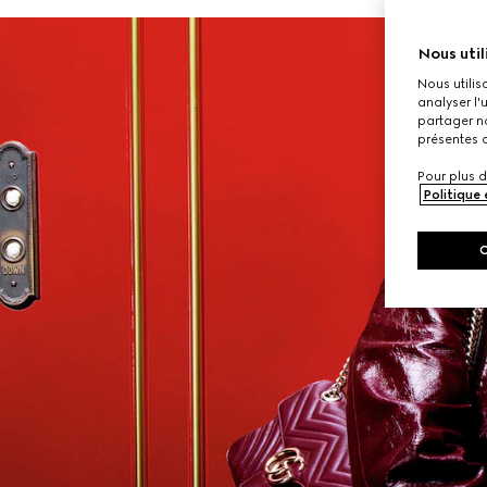
Nous util
Nous utilis
analyser l'
partager no
présentes c
Pour plus d
Politique