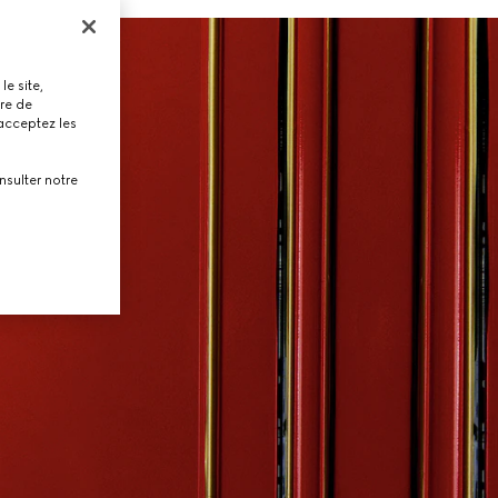
le site,
tre de
 acceptez les
nsulter notre