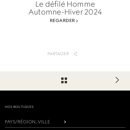
Le défilé Homme
Automne-Hiver 2024
REGARDER
PARTAGER
Footer
NOS BOUTIQUES
PAYS/RÉGION, VILLE