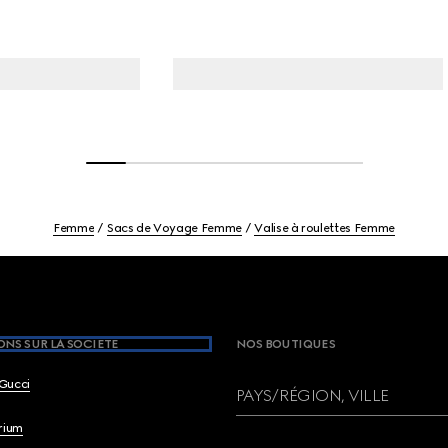
Femme
Sacs de Voyage Femme
Valise à roulettes Femme
NS SUR LA SOCIETE
NOS BOUTIQUES
Gucci
PAYS/RÉGION, VILLE
brium