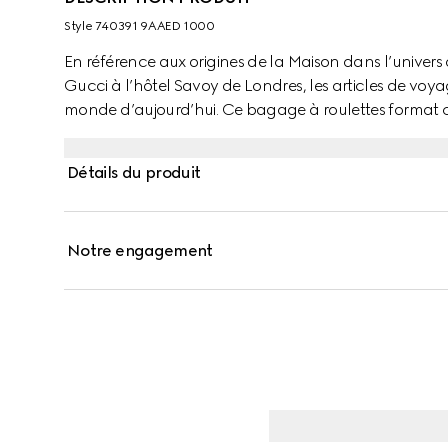
Style ‎740391 9AAED 1000
En référence aux origines de la Maison dans l’univer
Gucci à l’hôtel Savoy de Londres, les articles de vo
monde d’aujourd’hui. Ce bagage à roulettes format c
combinaison unique d’aluminium noir et de toile GG S
Détails du produit
Notre engagement