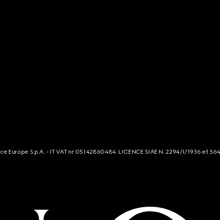
rce Europe S.p.A. - IT VAT nr 05142860484. LICENCE SIAE N. 2294/I/1936 et 56