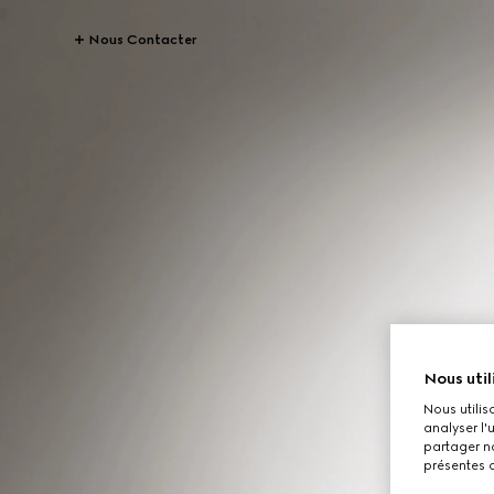
Nous Contacter
Nous util
Nous utilis
analyser l'
partager no
présentes c