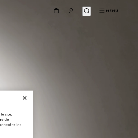
MENU
le site,
tre de
 acceptez les