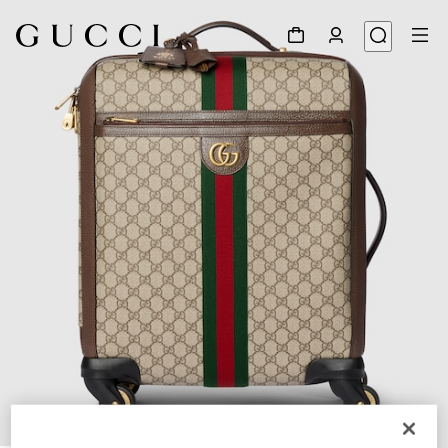
1
/
9