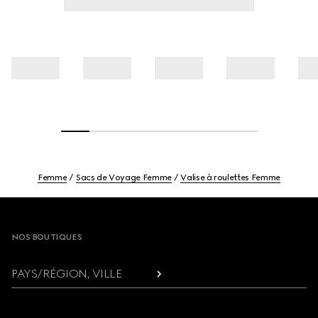
Femme
Sacs de Voyage Femme
Valise à roulettes Femme
Footer
NOS BOUTIQUES
PAYS/RÉGION, VILLE