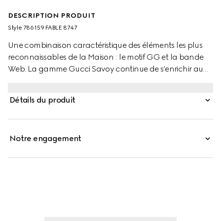
DESCRIPTION PRODUIT
Style ‎786159 FABLE 8747
Une combinaison caractéristique des éléments les plus
reconnaissables de la Maison : le motif GG et la bande
Web. La gamme Gucci Savoy continue de s’enrichir au
sein de la collection Cruise 2023 Gucci Cosmogonie et
réinvite des formes classiques dans de nouveaux coloris
Détails du produit
pour présenter une offre moderne et raffinée.Ce bagage
à roulettes est confectionné dans la toile GG Supreme
emblématique beige et ébène.
Notre engagement