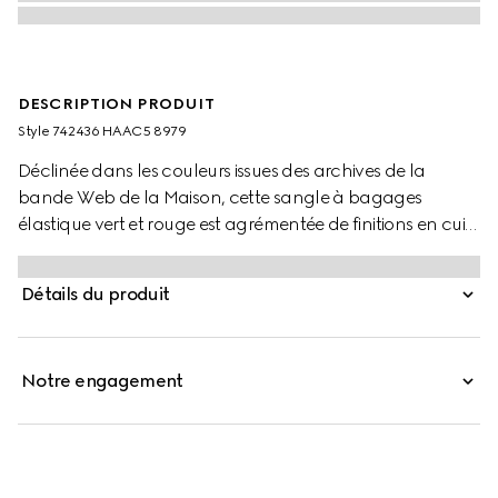
DESCRIPTION PRODUIT
Style ‎742436 HAAC5 8979
Déclinée dans les couleurs issues des archives de la
bande Web de la Maison, cette sangle à bagages
élastique vert et rouge est agrémentée de finitions en cuir
marron et d’un fermoir de type papillon. Elle peut être
associée à une gamme de valises Gucci pour une fixation
Détails du produit
supplémentaire.
Notre engagement