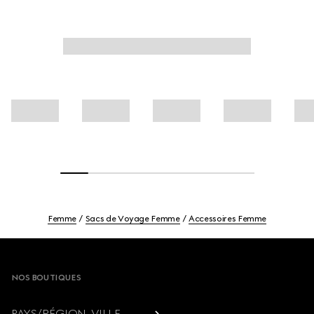
Femme
Sacs de Voyage Femme
Accessoires Femme
Footer
NOS BOUTIQUES
PAYS/RÉGION, VILLE