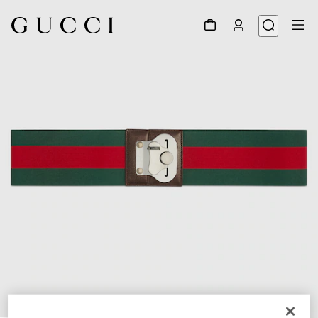
1
/
2