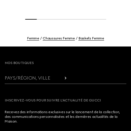
Femme
Chaussures Femme
Baskets Femme
Footer
NOS BOUTIQUES
PAYS/RÉGION, VILLE
INSCRIVEZ-VOUS POUR SUIVRE L’ACTUALITÉ DE GUCCI
Recevez des informations exclusives sur le lancement de la collection,
des communications personnalisées et les dernières actualités de la
Maison.