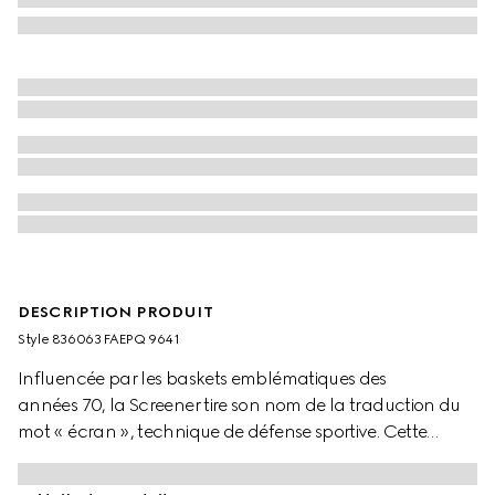
DESCRIPTION PRODUIT
Style ‎836063 FAEPQ 9641
Influencée par les baskets emblématiques des
années 70, la Screener tire son nom de la traduction du
mot « écran », technique de défense sportive. Cette
variante mule est déclinée en cuir beige. La bande Web
vert et rouge sur le côté et le logo Gucci vintage viennent