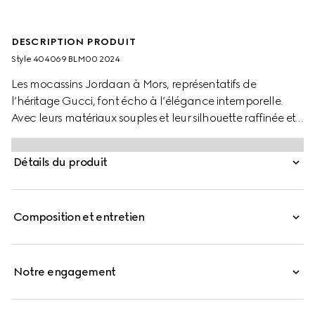
DESCRIPTION PRODUIT
Style ‎404069 BLM00 2024
Les mocassins Jordaan à Mors, représentatifs de
l’héritage Gucci, font écho à l’élégance intemporelle.
Avec leurs matériaux souples et leur silhouette raffinée et
épurée, ces chaussures incarnent l’élégance au
quotidien.
Détails du produit
Composition et entretien
Notre engagement