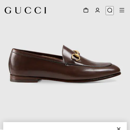
1
/
5