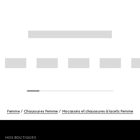
Femme
Chaussures Femme
Mocassins et chaussures à lacets Femme
Footer
NOS BOUTIQUES