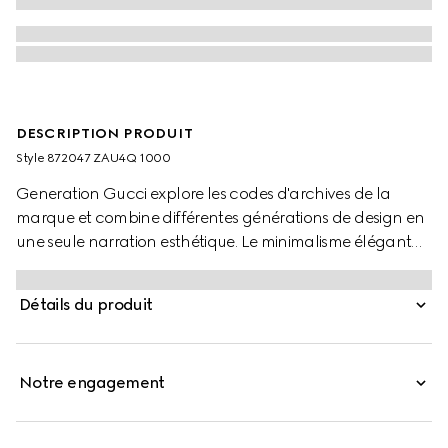
DESCRIPTION PRODUIT
Style ‎872047 ZAU4Q 1000
Generation Gucci explore les codes d'archives de la
marque et combine différentes générations de design en
une seule narration esthétique. Le minimalisme élégant
inspiré des années 1990 s'exprime à travers des bases en
soie légère dans le prêt-à-porter, rappelant la décennie à
Détails du produit
la mode. Confectionnée en soie Duchesse, cette jupe est
enrichie d'un ruban brillant à la taille pour une finition
soignée.
Notre engagement