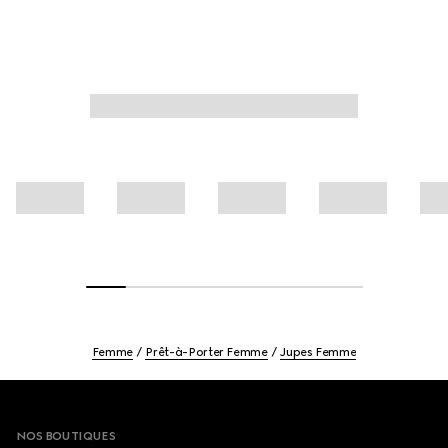
Femme
Prêt-à-Porter Femme
Jupes Femme
Footer
NOS BOUTIQUES