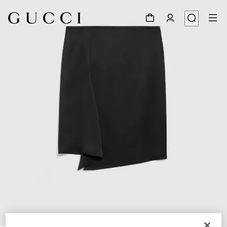
1
/
5