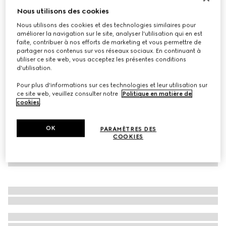
Nous utilisons des cookies
Jupe en duchesse de soie
€ 950
Nous utilisons des cookies et des technologies similaires pour
améliorer la navigation sur le site, analyser l'utilisation qui en est
Déclinaisons
noir
faite, contribuer à nos efforts de marketing et vous permettre de
partager nos contenus sur vos réseaux sociaux. En continuant à
utiliser ce site web, vous acceptez les présentes conditions
d'utilisation.
Pour plus d'informations sur ces technologies et leur utilisation sur
ce site web, veuillez consulter notre
Politique en matière de
cookies
.
OK
PARAMÈTRES DES
COOKIES