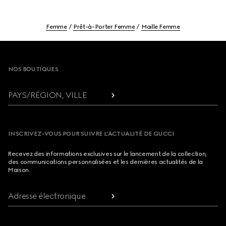
Femme
Prêt-à-Porter Femme
Maille Femme
Footer
NOS BOUTIQUES
PAYS/RÉGION, VILLE
INSCRIVEZ-VOUS POUR SUIVRE L’ACTUALITÉ DE GUCCI
Recevez des informations exclusives sur le lancement de la collection,
des communications personnalisées et les dernières actualités de la
Maison.
Adresse électronique