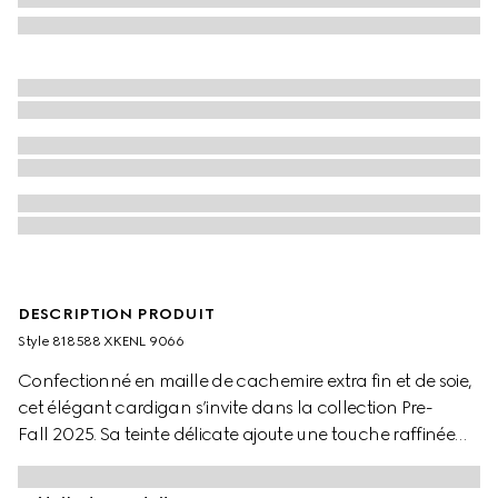
DESCRIPTION PRODUIT
Style ‎818588 XKENL 9066
Confectionné en maille de cachemire extra fin et de soie,
cet élégant cardigan s’invite dans la collection Pre-
Fall 2025. Sa teinte délicate ajoute une touche raffinée
au vêtement, encore renforcée par les finitions à
bande Web.