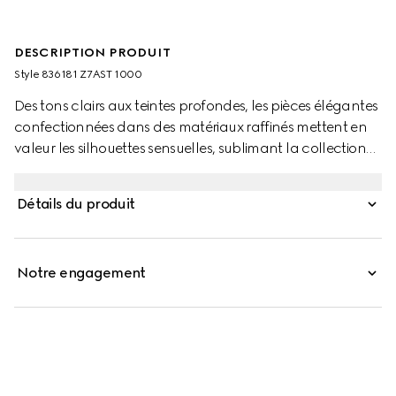
DESCRIPTION PRODUIT
Style ‎836181 Z7AST 1000
Des tons clairs aux teintes profondes, les pièces élégantes
confectionnées dans des matériaux raffinés mettent en
valeur les silhouettes sensuelles, sublimant la collection
Pre-Fall 2025. Cette veste en velours de coton doux et
extensible arbore une allure chic. Une broderie GG en
Détails du produit
cristaux sur toute la surface complète la silhouette.
Notre engagement