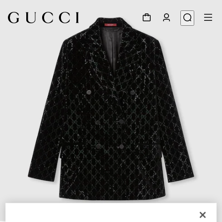
1
/
6