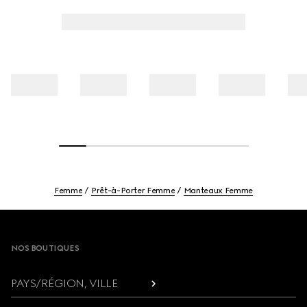
Femme
Prêt-à-Porter Femme
Manteaux Femme
Footer
NOS BOUTIQUES
PAYS/RÉGION, VILLE