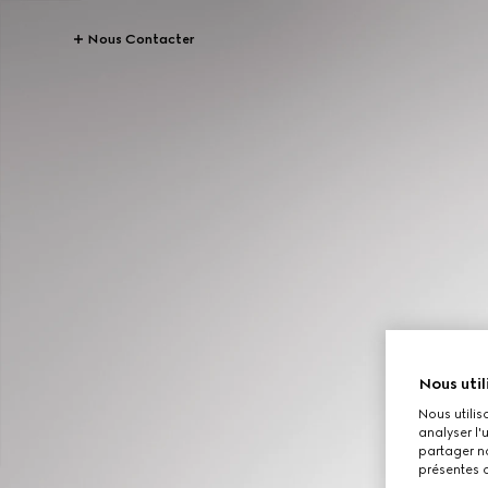
Nous Contacter
Nous util
Nous utilis
analyser l'
partager no
présentes c