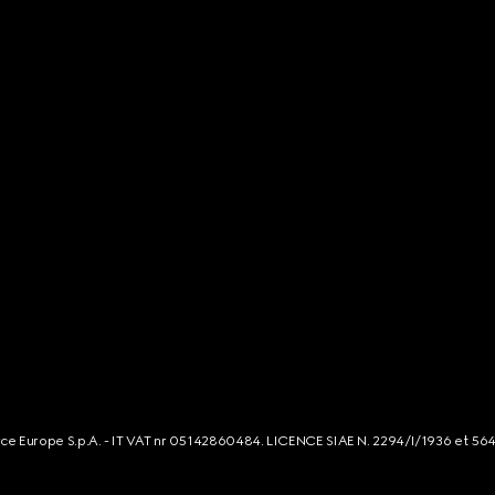
rce Europe S.p.A. - IT VAT nr 05142860484. LICENCE SIAE N. 2294/I/1936 et 56