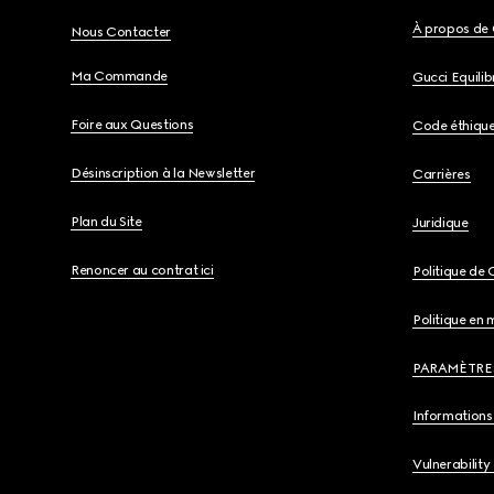
À propos de 
Nous Contacter
Ma Commande
Gucci Equili
Foire aux Questions
Code éthiqu
Désinscription à la Newsletter
Carrières
Plan du Site
Juridique
Renoncer au contrat ici
Politique de 
Politique en 
PARAMÈTRE
Informations 
Vulnerability