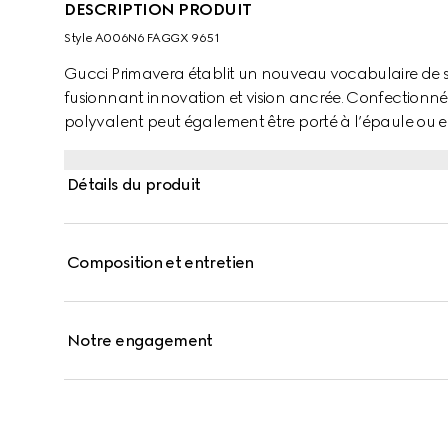
DESCRIPTION PRODUIT
Style ‎A006N6 FAGGX 9651
Gucci Primavera établit un nouveau vocabulaire de sil
fusionnant innovation et vision ancrée. Confectionné
polyvalent peut également être porté à l’épaule ou en
détail Mors emblématique de la Maison.
Détails du produit
Composition et entretien
Notre engagement