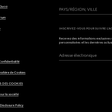
Gucci
PAYS/RÉGION, VILLE
brium
e
INSCRIVEZ-VOUS POUR SUIVRE L’A
Recevez des informations exclusives 
personnalisées et les dernières actua
Adresse électronique
Confidentialité
matière de Cookies
S DES COOKIES
sur la société
 Disclosure Policy