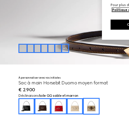
Pour plus d
Politique
+
1
À personnaliser avec vos initiales
Sac à main Horsebit Duomo moyen format
€ 2.900
Déclinaisons
toile GG sable et marron