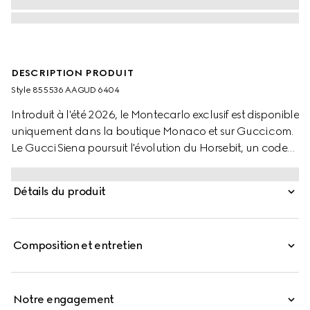
DESCRIPTION PRODUIT
Style ‎855536 AAGUD 6404
Introduit à l'été 2026, le Montecarlo exclusif est disponible
uniquement dans la boutique Monaco et sur Gucci.com.
Le Gucci Siena poursuit l'évolution du Horsebit, un code
signature qui est intrinsèquement Gucci. Confectionné en
cuir lisse, ce style est défini par le fermoir demi Horsebit, un
Détails du produit
détail distinctif introduit pour la première fois dans les
années 1970.
Composition et entretien
Notre engagement