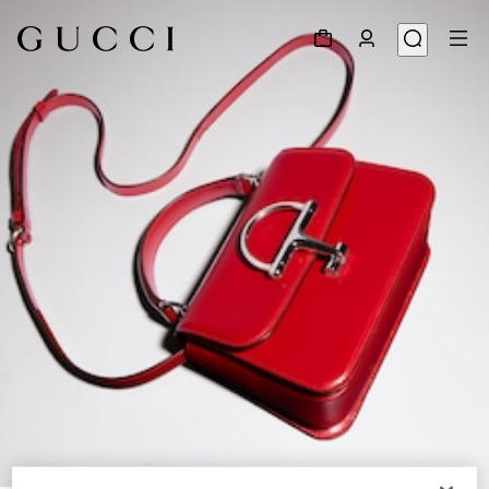
1
/
9