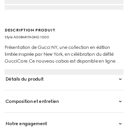
DESCRIPTION PRODUIT
Style ‎A00B4R FAGNG 1000
Présentation de Gucci NY, une collection en édition
limitée inspirée par New York, en célébration du défilé
GucciCore. Ce nouveau cabas est disponible en ligne
pour une durée limitée. Conçu pour sa polyvalence, le
design présente une construction à soufflet avec
Détails du produit
boutons pression, et révèle deux poches latérales à
l'intérieur.
Composition et entretien
Notre engagement