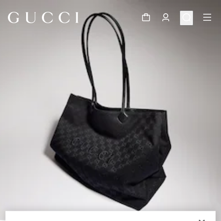
1
/
11