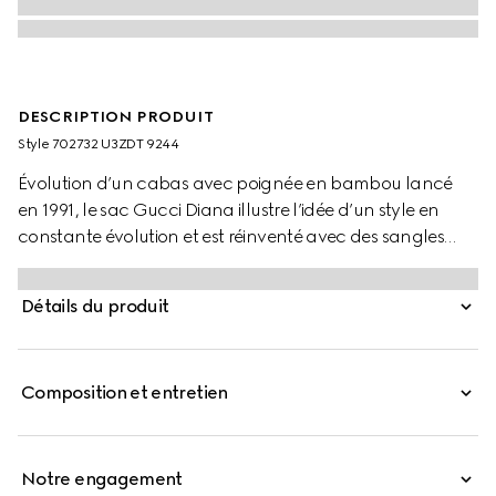
DESCRIPTION PRODUIT
Style ‎702732 U3ZDT 9244
Évolution d’un cabas avec poignée en bambou lancé
en 1991, le sac Gucci Diana illustre l’idée d’un style en
constante évolution et est réinventé avec des sangles
amovibles en cuir fluo, clin d’œil aux dispositifs utilisés
pour conserver la forme des poignées du modèle
Détails du produit
d’origine.
Composition et entretien
Notre engagement