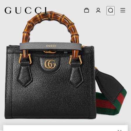
1
/
11