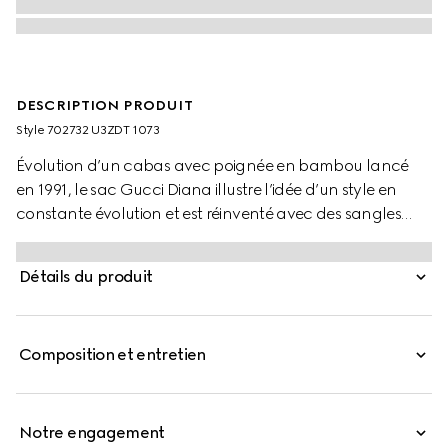
DESCRIPTION PRODUIT
Style ‎702732 U3ZDT 1073
Évolution d’un cabas avec poignée en bambou lancé
en 1991, le sac Gucci Diana illustre l’idée d’un style en
constante évolution et est réinventé avec des sangles
amovibles en cuir fluo, clin d’œil aux dispositifs utilisés
pour conserver la forme des poignées du modèle
Détails du produit
d’origine.
Composition et entretien
Notre engagement