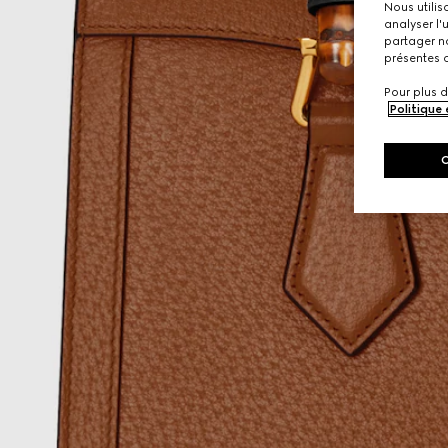
Nous utilis
analyser l'
partager no
présentes c
Pour plus d
Politique