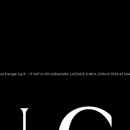
rce Europe S.p.A. - IT VAT nr 05142860484. LICENCE SIAE N. 2294/I/1936 et 56