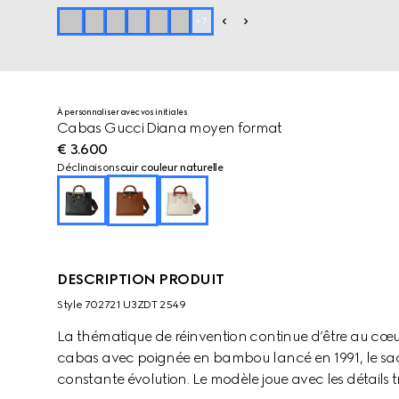
+
7
À personnaliser avec vos initiales
Cabas Gucci Diana moyen format
€ 3.600
Déclinaisons
cuir couleur naturelle
DESCRIPTION PRODUIT
Style ‎702721 U3ZDT 2549
La thématique de réinvention continue d’être au cœur
cabas avec poignée en bambou lancé en 1991, le sac G
constante évolution. Le modèle joue avec les détails 