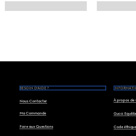
Footer
BESOIN D'AIDE ?
INFORMATIO
À propos de 
Nous Contacter
Ma Commande
Gucci Equili
Foire aux Questions
Code éthiqu