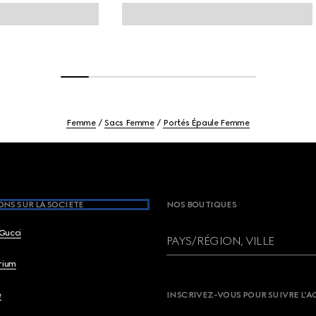
Femme
Sacs Femme
Portés Épaule Femme
NS SUR LA SOCIETE
NOS BOUTIQUES
Gucci
PAYS/RÉGION, VILLE
brium
e
INSCRIVEZ-VOUS POUR SUIVRE L’A