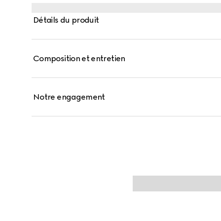
En s’appropriant cette idée, les dispositifs utilisés p
d’origine sont réinventés avec des sangles ludiques en 
Détails du produit
naturelle.
Composition et entretien
Notre engagement