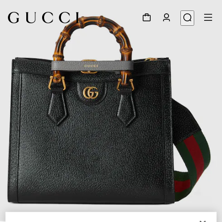
1
/
13