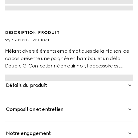
DESCRIPTION PRODUIT
Style ‎702721 U3ZDT 1073
Mêlant divers éléments emblématiques de la Maison, ce
cabas présente une poignée en bambou et un détail
Double G. Confectionné en cuir noir, l’accessoire est
rehaussé de deux sangles colorées, une référence ludique
aux lanières utilisées pour préserver la forme des poignées.
Détails du produit
Composition et entretien
Notre engagement