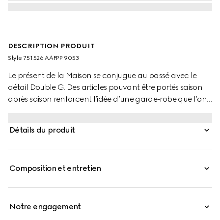
DESCRIPTION PRODUIT
Style ‎751526 AAFPP 9053
Le présent de la Maison se conjugue au passé avec le
détail Double G. Des articles pouvant être portés saison
après saison renforcent l’idée d’une garde-robe que l’on
chérit. Ce sac avec bandoulière chaîne est confectionné
en cuir matelassé à chevrons blanc emblématique,
Détails du produit
tandis que l’intérieur comporte un porte-cartes en cuir
noir contrastant amovible.
Composition et entretien
Notre engagement