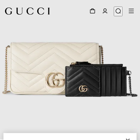
1
/
7