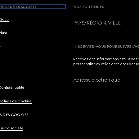
NS SUR LA SOCIETE
NOS BOUTIQUES
Gucci
PAYS/RÉGION, VILLE
brium
e
INSCRIVEZ-VOUS POUR SUIVRE L’A
Recevez des informations exclusives 
personnalisées et les dernières actua
Adresse électronique
Confidentialité
matière de Cookies
S DES COOKIES
sur la société