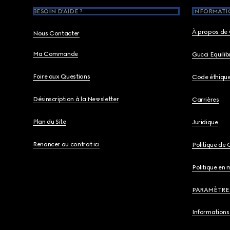
BESOIN D'AIDE ?
INFORMATIO
À propos de 
Nous Contacter
Ma Commande
Gucci Equili
Foire aux Questions
Code éthiqu
Désinscription à la Newsletter
Carrières
Plan du Site
Juridique
Renoncer au contrat ici
Politique de 
Politique en 
PARAMÈTRE
Informations 