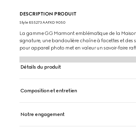
DESCRIPTION PRODUIT
Style ‎855273 AAFXD 9050
La gamme GG Marmont emblématique de la Maison se
signature, une bandoulière chaîne à facettes et des
pour appareil photo met en valeur un savoir-faire ra
et des finitions délicates dans une finition couleur or cl
Détails du produit
Composition et entretien
Notre engagement