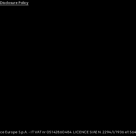
 Disclosure Policy
rce Europe S.p.A. - IT VAT nr 05142860484. LICENCE SIAE N. 2294/I/1936 et 56