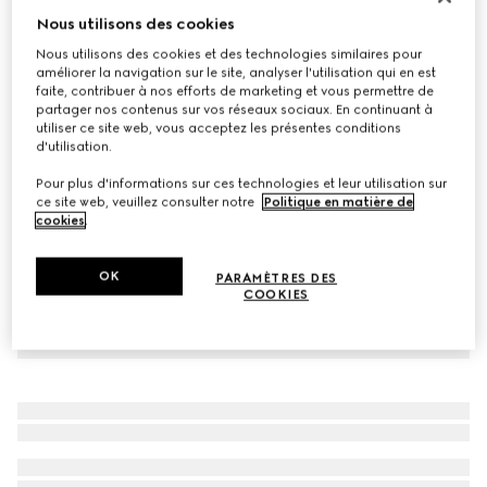
Nous utilisons des cookies
Collants en nylon stretch avec imprimé
€ 190
Nous utilisons des cookies et des technologies similaires pour
améliorer la navigation sur le site, analyser l'utilisation qui en est
Déclinaisons
marron
faite, contribuer à nos efforts de marketing et vous permettre de
partager nos contenus sur vos réseaux sociaux. En continuant à
utiliser ce site web, vous acceptez les présentes conditions
d'utilisation.
Pour plus d'informations sur ces technologies et leur utilisation sur
ce site web, veuillez consulter notre
Politique en matière de
cookies
.
OK
PARAMÈTRES DES
COOKIES