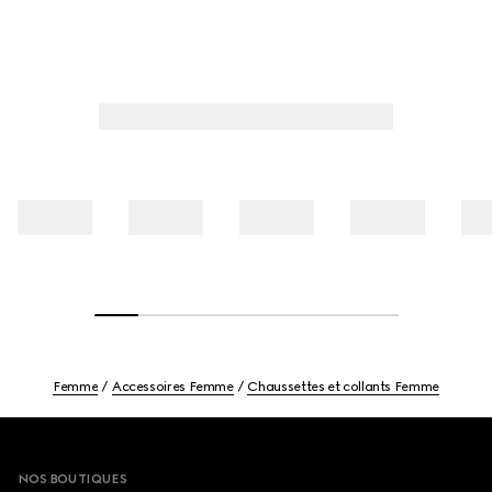
Femme
Accessoires Femme
Chaussettes et collants Femme
Footer
NOS BOUTIQUES