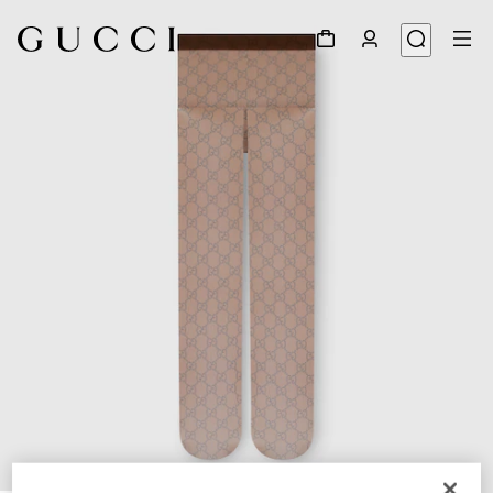
1
/
3