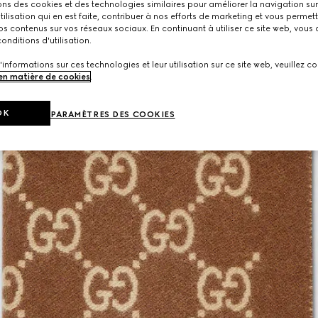
ons des cookies et des technologies similaires pour améliorer la navigation sur 
utilisation qui en est faite, contribuer à nos efforts de marketing et vous permet
s contenus sur vos réseaux sociaux. En continuant à utiliser ce site web, vous
onditions d'utilisation.
'informations sur ces technologies et leur utilisation sur ce site web, veuillez co
 en matière de cookies
.
OK
PARAMÈTRES DES COOKIES