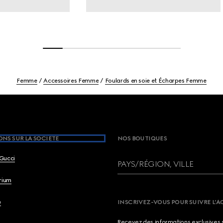
Femme
Accessoires Femme
Foulards en soie et Écharpes Femme
NS SUR LA SOCIETE
NOS BOUTIQUES
Gucci
PAYS/RÉGION, VILLE
brium
e
INSCRIVEZ-VOUS POUR SUIVRE L’A
Recevez des informations exclusives 