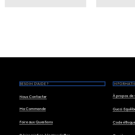
Footer
BESOIN D'AIDE ?
INFORMATIO
À propos de 
Nous Contacter
Ma Commande
Gucci Equili
Foire aux Questions
Code éthiqu