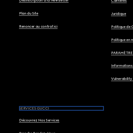
Désinscription à la Newsletter
Carrières
Plan du Site
Juridique
Renoncer au contrat ici
Politique de 
Politique en 
PARAMÈTRE
Informations 
Vulnerability
SERVICES GUCCI
Découvrez Nos Services