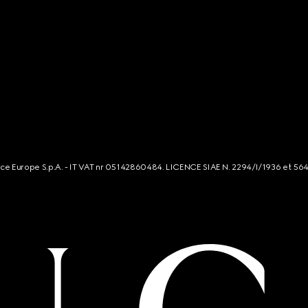
rce Europe S.p.A. - IT VAT nr 05142860484. LICENCE SIAE N. 2294/I/1936 et 56