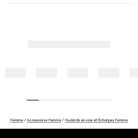
Femme
Accessoires Femme
Foulards en soie et Écharpes Femme
Footer