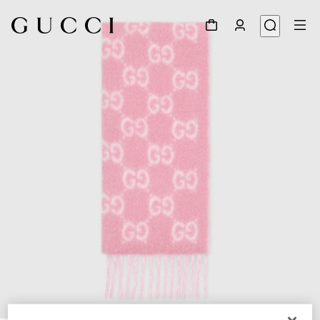
1
/
5