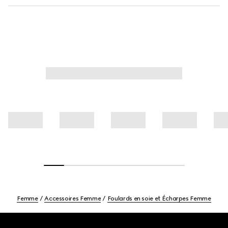
Femme
Accessoires Femme
Foulards en soie et Écharpes Femme
Footer