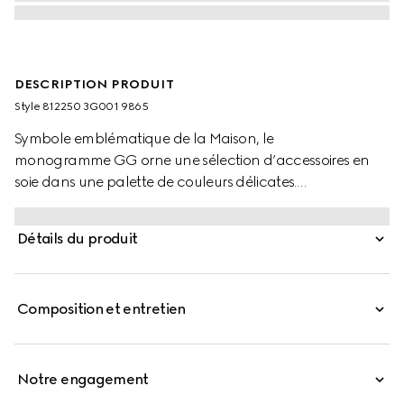
DESCRIPTION PRODUIT
Style ‎812250 3G001 9865
Symbole emblématique de la Maison, le
monogramme GG orne une sélection d’accessoires en
soie dans une palette de couleurs délicates.
Confectionné en soie marron, ce ruban est orné d’un
motif GG laminé.
Détails du produit
Composition et entretien
Notre engagement