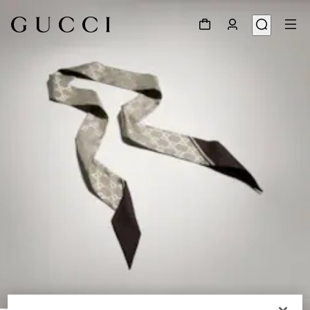
1
/
4