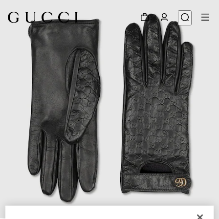
1
/
3