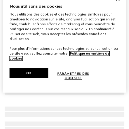
Nous utilisons des cookies
Gants en cuir GG avec Double G
€ 485
Nous utilisons des cookies et des technologies similaires pour
améliorer la navigation sur le site, analyser l'utilisation qui en est
Déclinaisons
noir
faite, contribuer à nos efforts de marketing et vous permettre de
partager nos contenus sur vos réseaux sociaux. En continuant à
utiliser ce site web, vous acceptez les présentes conditions
d'utilisation.
Pour plus d'informations sur ces technologies et leur utilisation sur
ce site web, veuillez consulter notre
Politique en matière de
cookies
.
OK
PARAMÈTRES DES
COOKIES