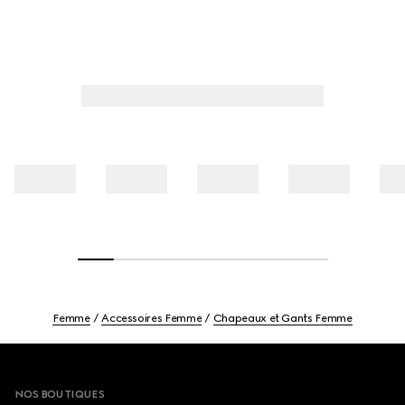
Femme
Accessoires Femme
Chapeaux et Gants Femme
Footer
NOS BOUTIQUES