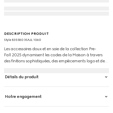
DESCRIPTION PRODUIT
Style ‎835580 3SAJL 1060
Les accessoires doux et en soie de la collection Pre-
Fall 2025 dynamisent les codes de la Maison à travers
des finitions sophistiquées, des empiècements logo et de
subtiles broderies. Confectionnés en cuir GG, ces gants
sont ornés d’un détail Double G et d’une étiquette Gucci.
Détails du produit
Notre engagement