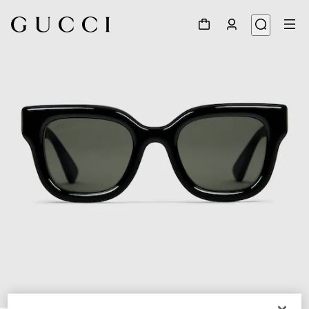
1
/
3