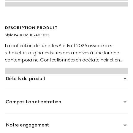
DESCRIPTION PRODUIT
Style ‎840006 J0740 1023
La collection de lunettes Pre-Fall 2025 associe des
silhouettes originales issues des archives à une touche
contemporaine. Confectionnées en acétate noir et en
métal couleur doré clair, ces lunettes de soleil à monture
œil-de-chat sont ornées de perles et d’un détail GG
Détails du produit
enlacés ajouré.
Composition et entretien
Notre engagement