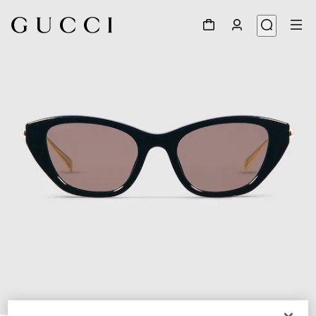
1
/
4