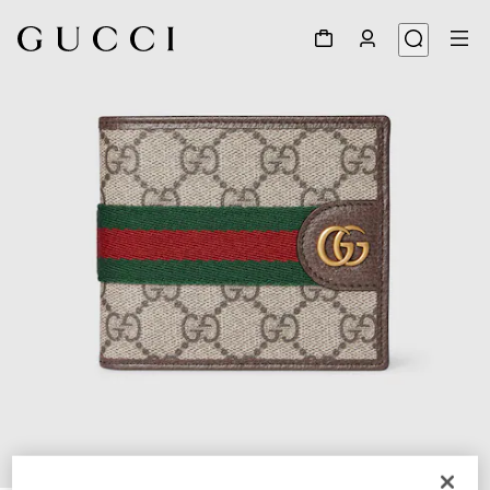
1
/
4