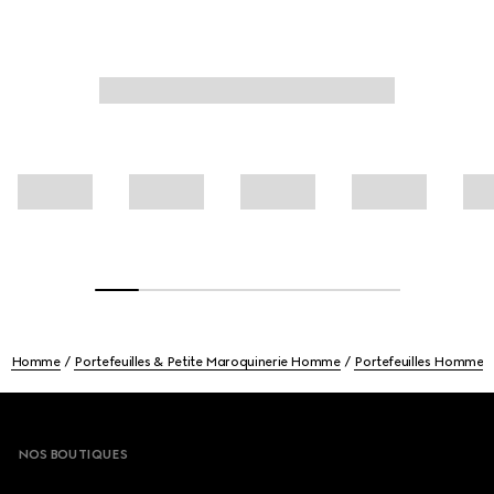
Homme
Portefeuilles & Petite Maroquinerie Homme
Portefeuilles Homme
Footer
NOS BOUTIQUES