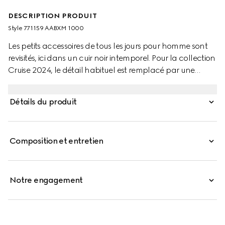
DESCRIPTION PRODUIT
Style ‎771159 AABXM 1000
Les petits accessoires de tous les jours pour homme sont
revisités, ici dans un cuir noir intemporel. Pour la collection
Cruise 2024, le détail habituel est remplacé par une
inscription Gucci qui s’affiche en toutes lettres pour une
touche logo discrète. Huit fentes pour cartes et
Détails du produit
deux compartiments pour billets complètent ce porte-
cartes long.
Composition et entretien
Notre engagement