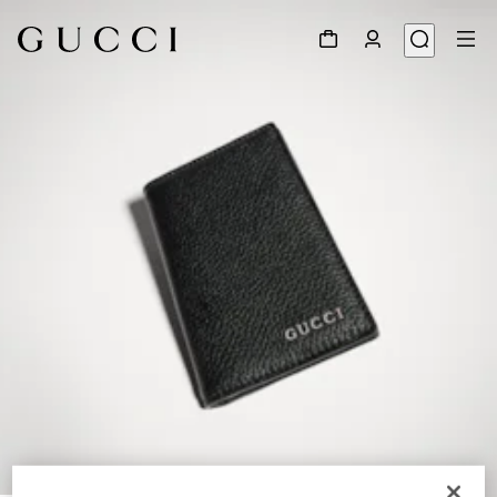
1
/
4