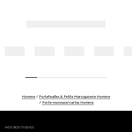
Homme
Portefeuilles & Petite Maroquinerie Homme
Porte-monnaie/cartes Homme
Footer
NOS BOUTIQUES