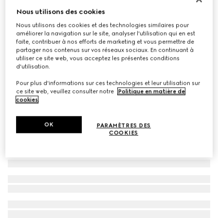
Nous utilisons des cookies
Virtual Try-On
Baskets Ace avec détail abeille pour homme
Nous utilisons des cookies et des technologies similaires pour
€ 455
améliorer la navigation sur le site, analyser l'utilisation qui en est
faite, contribuer à nos efforts de marketing et vous permettre de
partager nos contenus sur vos réseaux sociaux. En continuant à
utiliser ce site web, vous acceptez les présentes conditions
d'utilisation.
Pour plus d'informations sur ces technologies et leur utilisation sur
ce site web, veuillez consulter notre
Politique en matière de
cookies
.
OK
PARAMÈTRES DES
COOKIES