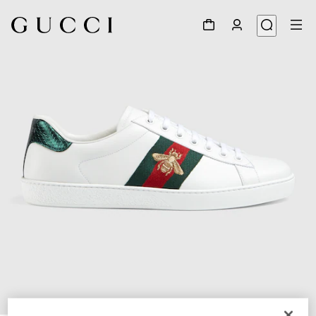
1
/
6