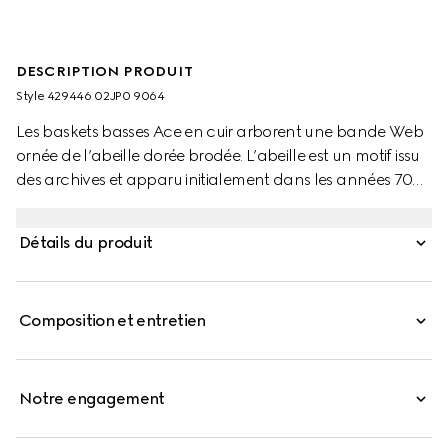
DESCRIPTION PRODUIT
Style ‎429446 02JP0 9064
Les baskets basses Ace en cuir arborent une bande Web
ornée de l’abeille dorée brodée. L’abeille est un motif issu
des archives et apparu initialement dans les années 70
dans les collections de prêt-à-porter Gucci.
Détails du produit
Composition et entretien
Notre engagement