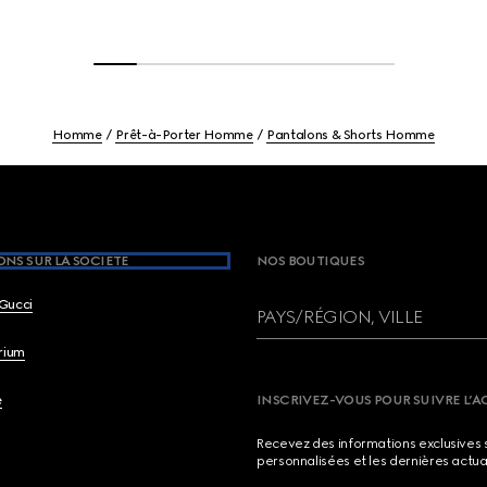
Homme
Prêt-à-Porter Homme
Pantalons & Shorts Homme
NS SUR LA SOCIETE
NOS BOUTIQUES
Gucci
PAYS/RÉGION, VILLE
brium
e
INSCRIVEZ-VOUS POUR SUIVRE L’A
Recevez des informations exclusives 
personnalisées et les dernières actua