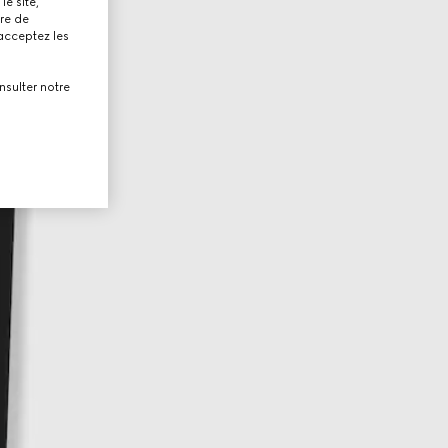
le site,
tre de
 acceptez les
nsulter notre