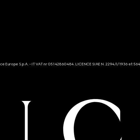
rce Europe S.p.A. - IT VAT nr 05142860484. LICENCE SIAE N. 2294/I/1936 et 56