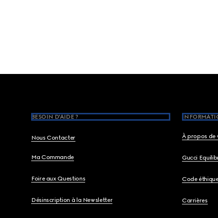
Footer
BESOIN D'AIDE ?
INFORMATIO
À propos de 
Nous Contacter
Ma Commande
Gucci Equili
Foire aux Questions
Code éthiqu
Désinscription à la Newsletter
Carrières