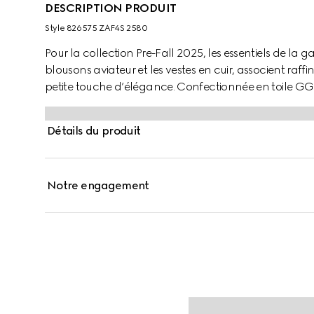
DESCRIPTION PRODUIT
Style ‎826575 ZAF4S 2580
Pour la collection Pre-Fall 2025, les essentiels de la g
blousons aviateur et les vestes en cuir, associent ra
petite touche d’élégance. Confectionnée en toile GG 
rehaussée de boutons métallisés Gucci et de finitions 
Détails du produit
Notre engagement