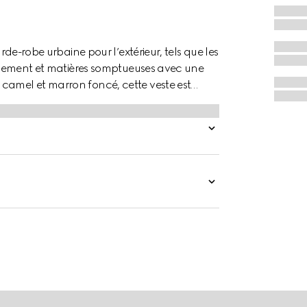
arde-robe urbaine pour l’extérieur, tels que les
ffinement et matières somptueuses avec une
camel et marron foncé, cette veste est
en maille.