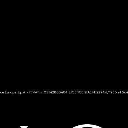
rce Europe S.p.A. - IT VAT nr 05142860484. LICENCE SIAE N. 2294/I/1936 et 56