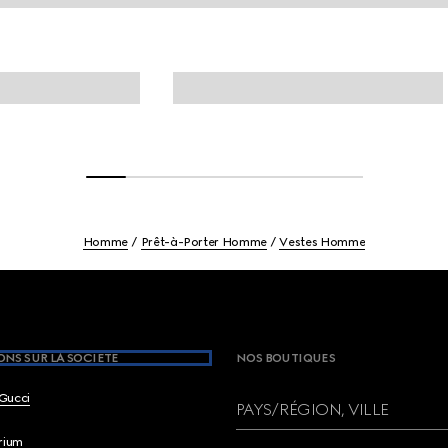
Homme
Prêt-à-Porter Homme
Vestes Homme
NS SUR LA SOCIETE
NOS BOUTIQUES
Gucci
PAYS/RÉGION, VILLE
brium