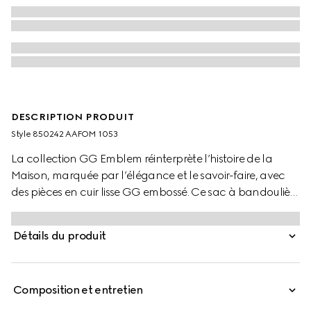
DESCRIPTION PRODUIT
Style ‎850242 AAFOM 1053
La collection GG Emblem réinterprète l’histoire de la
Maison, marquée par l’élégance et le savoir-faire, avec
des pièces en cuir lisse GG embossé. Ce sac à bandoulière
est doté d’une bandoulière amovible et réglable qui le
transforme en accessoire multifonction.
Détails du produit
Composition et entretien