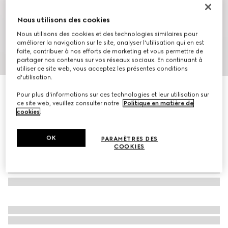
Nous utilisons des cookies
Nous utilisons des cookies et des technologies similaires pour
améliorer la navigation sur le site, analyser l'utilisation qui en est
faite, contribuer à nos efforts de marketing et vous permettre de
1
/
7
partager nos contenus sur vos réseaux sociaux. En continuant à
utiliser ce site web, vous acceptez les présentes conditions
d'utilisation.
Sacs à bandoulière GG Emblem petit format
Pour plus d'informations sur ces technologies et leur utilisation sur
€ 1.650
ce site web, veuillez consulter notre
Politique en matière de
cookies
.
OK
PARAMÈTRES DES
COOKIES