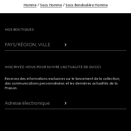
Homme
Sacs Homme
Sacs Bandoulière Homme
Footer
NOS BOUTIQUES
PAYS/RÉGION, VILLE
INSCRIVEZ-VOUS POUR SUIVRE L’ACTUALITÉ DE GUCCI
Recevez des informations exclusives sur le lancement de la collection,
des communications personnalisées et les dernières actualités de la
Maison.
Adresse électronique